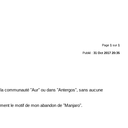
Page
1
sur
1
Publié :
31 Oct 2017 20:35
e de la communauté "Aur" ou dans "Antergos", sans aucune
ustement le motif de mon abandon de "Manjaro".