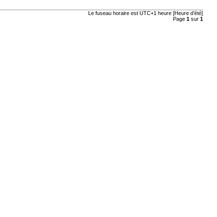
Le fuseau horaire est UTC+1 heure [Heure d’été]
Page
1
sur
1