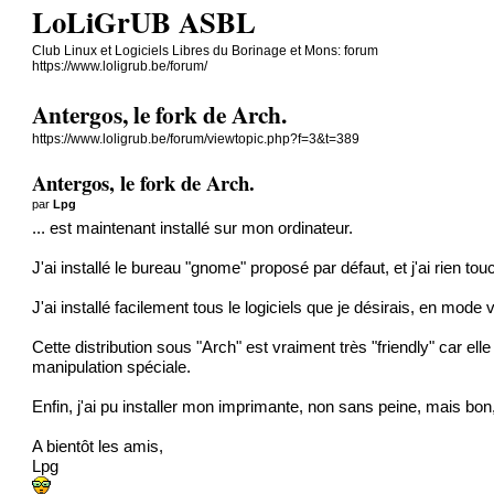
LoLiGrUB ASBL
Club Linux et Logiciels Libres du Borinage et Mons: forum
https://www.loligrub.be/forum/
Antergos, le fork de Arch.
https://www.loligrub.be/forum/viewtopic.php?f=3&t=389
Antergos, le fork de Arch.
par
Lpg
... est maintenant installé sur mon ordinateur.
J'ai installé le bureau "gnome" proposé par défaut, et j'ai rien t
J'ai installé facilement tous le logiciels que je désirais, en mode
Cette distribution sous "Arch" est vraiment très "friendly" car 
manipulation spéciale.
Enfin, j'ai pu installer mon imprimante, non sans peine, mais bon
A bientôt les amis,
Lpg