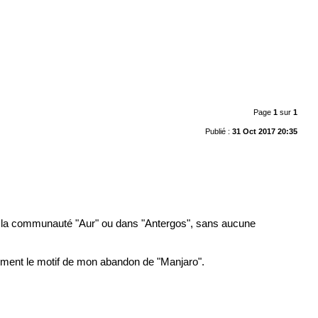
Page
1
sur
1
Publié :
31 Oct 2017 20:35
e de la communauté "Aur" ou dans "Antergos", sans aucune
ustement le motif de mon abandon de "Manjaro".