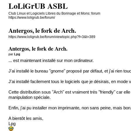
LoLiGrUB ASBL
Club Linux et Logiciels Libres du Borinage et Mons: forum
https://www.loligrub.be/forum/
Antergos, le fork de Arch.
https://www.loligrub.be/forum/viewtopic.php?f=3&t=389
Antergos, le fork de Arch.
par
Lpg
... est maintenant installé sur mon ordinateur.
J'ai installé le bureau "gnome" proposé par défaut, et j'ai rien t
J'ai installé facilement tous le logiciels que je désirais, en mode
Cette distribution sous "Arch" est vraiment très "friendly" car 
manipulation spéciale.
Enfin, j'ai pu installer mon imprimante, non sans peine, mais bon
A bientôt les amis,
Lpg