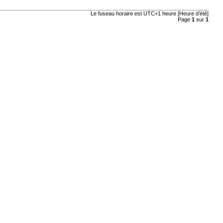
Le fuseau horaire est UTC+1 heure [Heure d’été]
Page
1
sur
1