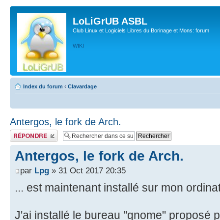
LoLiGrUB ASBL
Club Linux et Logiciels Libres du Borinage et Mons: forum
WIKI
Index du forum
‹
Clavardage
Antergos, le fork de Arch.
Publier une réponse
Antergos, le fork de Arch.
par
Lpg
» 31 Oct 2017 20:35
... est maintenant installé sur mon ordina
J'ai installé le bureau "gnome" proposé par