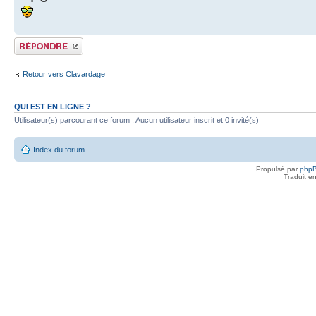
Publier une réponse
Retour vers Clavardage
QUI EST EN LIGNE ?
Utilisateur(s) parcourant ce forum : Aucun utilisateur inscrit et 0 invité(s)
Index du forum
Propulsé par
php
Traduit e