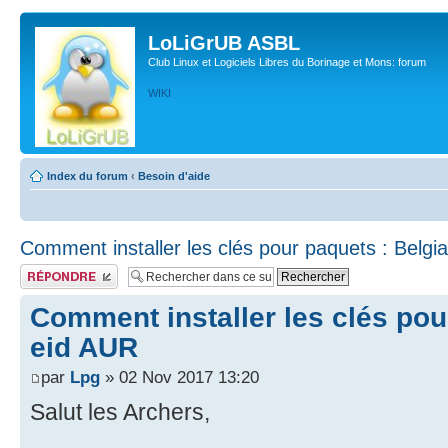
LoLiGrUB ASBL
Club Linux et Logiciels Libres du Borinage et Mons: forum
WIKI
Index du forum
‹
Besoin d'aide
Comment installer les clés pour paquets : Belgi
Publier une réponse
Comment installer les clés pou
eid AUR
par
Lpg
» 02 Nov 2017 13:20
Salut les Archers,