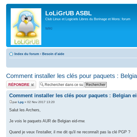
LoLiGrUB ASBL
Club Linux et Logiciels Libres du Borinage et Mons: forum
WIKI
Index du forum
‹
Besoin d'aide
Comment installer les clés pour paquets : Belgi
Publier une réponse
Comment installer les clés pour paquets : Belgian e
par
Lpg
» 02 Nov 2017 13:20
Salut les Archers,
Je vois le paquets AUR de Belgian eid-mw.
Quand je veux l'installer, il me dit qu'il ne reconnaît pas la clé PGP ?