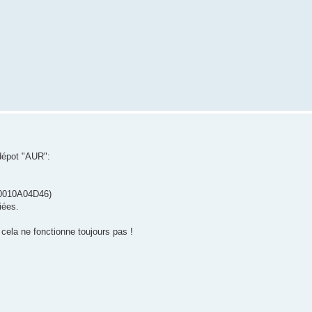
 dépot "AUR":
E0010A04D46)
iées.
cela ne fonctionne toujours pas !