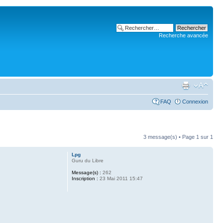
Recherche avancée
FAQ
Connexion
3 message(s) • Page
1
sur
1
Lpg
Guru du Libre
Message(s) :
262
Inscription :
23 Mai 2011 15:47