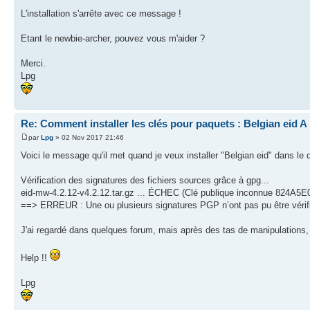
L'installation s'arrête avec ce message !
Etant le newbie-archer, pouvez vous m'aider ?
Merci.
Lpg
Re: Comment installer les clés pour paquets : Belgian eid A
par
Lpg
» 02 Nov 2017 21:46
Voici le message qu'il met quand je veux installer "Belgian eid" dans le
Vérification des signatures des fichiers sources grâce à gpg...
eid-mw-4.2.12-v4.2.12.tar.gz ... ÉCHEC (Clé publique inconnue 824A5
==> ERREUR : Une ou plusieurs signatures PGP n’ont pas pu être vérif
J'ai regardé dans quelques forum, mais après des tas de manipulations, 
Help !!
Lpg