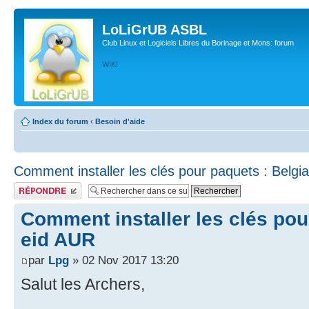
LoLiGrUB ASBL
Club Linux et Logiciels Libres du Borinage et Mons: forum
WIKI
Index du forum
‹
Besoin d'aide
Comment installer les clés pour paquets : Belgi
Publier une réponse
Comment installer les clés pou
eid AUR
par
Lpg
» 02 Nov 2017 13:20
Salut les Archers,