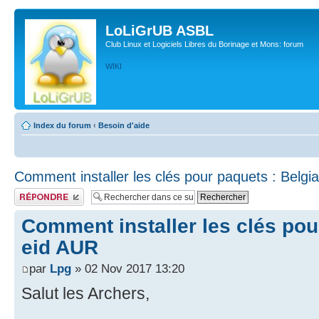
LoLiGrUB ASBL
Club Linux et Logiciels Libres du Borinage et Mons: forum
WIKI
Index du forum
‹
Besoin d'aide
Comment installer les clés pour paquets : Belgi
Publier une réponse
Comment installer les clés pou
eid AUR
par
Lpg
» 02 Nov 2017 13:20
Salut les Archers,