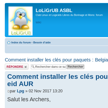
LoLiGrUB ASBL
Club Linux et Logiciels Libres du Borinage et Mons: forum
WIKI
Index du forum
‹
Besoin d'aide
Comment installer les clés pour paquets : Belgi
Publier une réponse
Comment installer les clés pou
eid AUR
par
Lpg
» 02 Nov 2017 13:20
Salut les Archers,