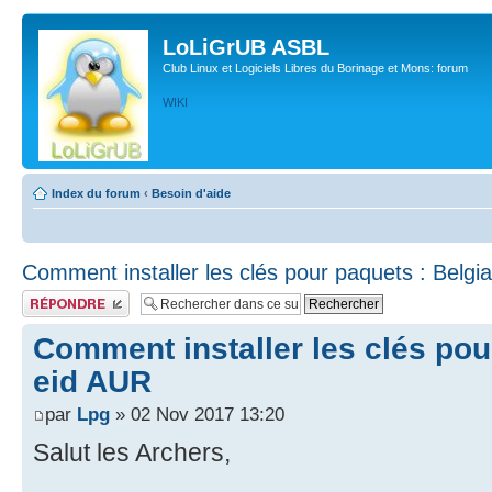
LoLiGrUB ASBL
Club Linux et Logiciels Libres du Borinage et Mons: forum
WIKI
Index du forum
‹
Besoin d'aide
Comment installer les clés pour paquets : Belgi
Publier une réponse
Comment installer les clés pou
eid AUR
par
Lpg
» 02 Nov 2017 13:20
Salut les Archers,