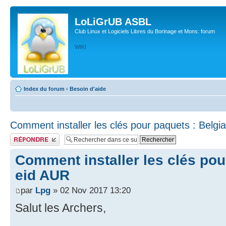
LoLiGrUB ASBL
Club Linux et Logiciels Libres du Borinage et Mons: forum
WIKI
Index du forum
‹
Besoin d'aide
Comment installer les clés pour paquets : Belgi
Publier une réponse
Comment installer les clés pou
eid AUR
par
Lpg
» 02 Nov 2017 13:20
Salut les Archers,