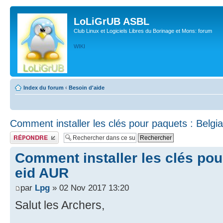
LoLiGrUB ASBL
Club Linux et Logiciels Libres du Borinage et Mons: forum
WIKI
Index du forum
‹
Besoin d'aide
Comment installer les clés pour paquets : Belgi
Publier une réponse
Comment installer les clés pou
eid AUR
par
Lpg
» 02 Nov 2017 13:20
Salut les Archers,