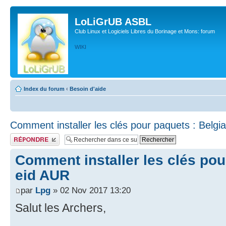
LoLiGrUB ASBL
Club Linux et Logiciels Libres du Borinage et Mons: forum
WIKI
Index du forum
‹
Besoin d'aide
Comment installer les clés pour paquets : Belgi
Publier une réponse
Comment installer les clés pou
eid AUR
par
Lpg
» 02 Nov 2017 13:20
Salut les Archers,