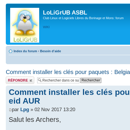
LoLiGrUB ASBL
Club Linux et Logiciels Libres du Borinage et Mons: forum
WIKI
Index du forum
‹
Besoin d'aide
Comment installer les clés pour paquets : Belgi
Publier une réponse
Comment installer les clés pou
eid AUR
par
Lpg
» 02 Nov 2017 13:20
Salut les Archers,