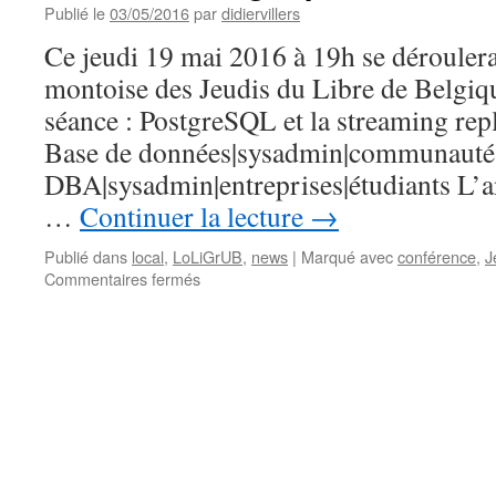
Publié le
03/05/2016
par
didiervillers
Ce jeudi 19 mai 2016 à 19h se dérouler
montoise des Jeudis du Libre de Belgiqu
séance : PostgreSQL et la streaming rep
Base de données|sysadmin|communauté 
DBA|sysadmin|entreprises|étudiants L’a
…
Continuer la lecture
→
Publié dans
local
,
LoLiGrUB
,
news
|
Marqué avec
conférence
,
J
sur
Commentaires fermés
Jeudis
du
libre
le
19
mai
à
Mons
: