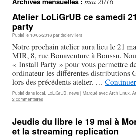
mai 2016
Archives mensuelles :
Atelier LoLiGrUB ce samedi 21 
party
Publié le
10/05/2016
par
didiervillers
Notre prochain atelier aura lieu le 21 
MIR, 8, rue Bonaventure à Boussu. Nou
« Install Party » pour vous permettre d
ordinateur les différentes distribution
lors des précédents atelier. …
Continuer
Publié dans
local
,
LoLiGrUB
,
news
|
Marqué avec
Arch Linux
,
At
2 commentaires
Jeudis du libre le 19 mai à M
et la streaming replication