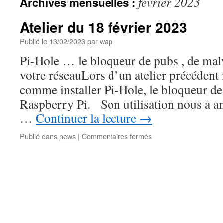
février 2023
Archives mensuelles :
Atelier du 18 février 2023
Publié le
13/02/2023
par
wap
Pi-Hole … le bloqueur de pubs , de mal
votre réseauLors d’un atelier précédent
comme installer Pi-Hole, le bloqueur de
Raspberry Pi. Son utilisation nous a a
…
Continuer la lecture
→
sur
Publié dans
news
|
Commentaires fermés
Atelier
du
18
février
2023