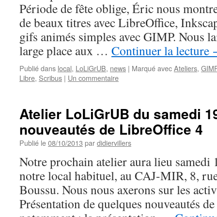
–
Période de fête oblige, Éric nous montr
découverte
de beaux titres avec LibreOffice, Inksc
des
Logiciels
gifs animés simples avec GIMP. Nous la
Libres
large place aux …
Continuer la lecture
Publié dans
local
,
LoLiGrUB
,
news
|
Marqué avec
Ateliers
,
GIM
Libre
,
Scribus
|
Un commentaire
Atelier LoLiGrUB du samedi 19
nouveautés de LibreOffice 4
Publié le
08/10/2013
par
didiervillers
Notre prochain atelier aura lieu samedi
notre local habituel, au CAJ-MIR, 8, r
Boussu. Nous nous axerons sur les activi
Présentation de quelques nouveautés de 