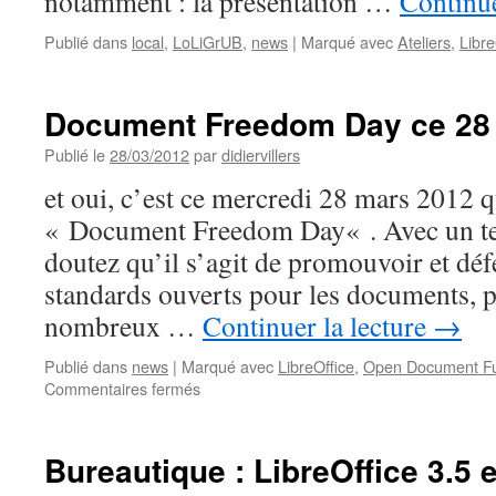
notamment : la présentation …
Continue
Publié dans
local
,
LoLiGrUB
,
news
|
Marqué avec
Ateliers
,
Libre
Document Freedom Day ce 28 
Publié le
28/03/2012
par
didiervillers
et oui, c’est ce mercredi 28 mars 2012 q
« Document Freedom Day« . Avec un te
doutez qu’il s’agit de promouvoir et défe
standards ouverts pour les documents, pa
nombreux …
Continuer la lecture
→
Publié dans
news
|
Marqué avec
LibreOffice
,
Open Document Fu
sur
Commentaires fermés
Document
Freedom
Day
Bureautique : LibreOffice 3.5 
ce