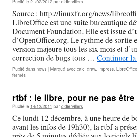
28
Publié le
21/02/2012
par
didiervillers
mars
Source : http://linuxfr.org/news/libreoff
!
LibreOffice est une suite bureautique dé
Document Foundation. Elle est issue d’
d’OpenOffice.org. Le rythme de sortie e
version majeure tous les six mois et d’u
correction de bugs tous …
Continuer la
Publié dans
news
|
Marqué avec
calc
,
draw
,
impress
,
LibreOffic
sur
fermés
Bureautique
:
LibreOffice
rtbf : le libre, pour ne pas êtr
3.5
est
Publié le
14/12/2011
par
didiervillers
disponible
Ce lundi 12 décembre, à une heure de b
avant les infos de 19h30), la rtbf a pré
près de 5 minutes dédiée aux logiciels li