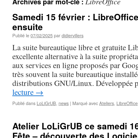
LibreOffice
Archives par mot-clé :
Samedi 15 février : LibreOffice
ensuite
Publié le
07/02/2025
par
didiervillers
La suite bureautique libre et gratuite Li
excellente alternative à la suite propriét
aux services en ligne proposés par Goo
très souvent la suite bureautique installé
distributions GNU/Linux. Développée
lecture
→
Publié dans
LoLiGrUB
,
news
|
Marqué avec
Ateliers
,
LibreOffice
Atelier LoLiGrUB ce samedi 16
Fête – découverte des Logicie