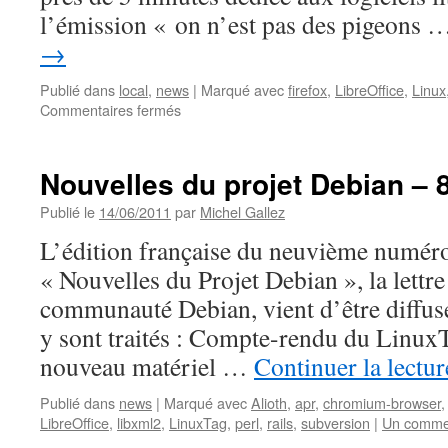
l’émission « on n’est pas des pigeons
→
Publié dans
local
,
news
|
Marqué avec
firefox
,
LibreOffice
,
Linux
sur
Commentaires fermés
rtbf
:
le
Nouvelles du projet Debian – 8
libre,
pour
Publié le
14/06/2011
par
Michel Gallez
ne
L’édition française du neuvième numéro
pas
être
« Nouvelles du Projet Debian », la lettr
des
communauté Debian, vient d’être diffusé
pigeons
!
y sont traités : Compte-rendu du Linux
nouveau matériel …
Continuer la lectu
Publié dans
news
|
Marqué avec
Alioth
,
apr
,
chromium-browser
LibreOffice
,
libxml2
,
LinuxTag
,
perl
,
rails
,
subversion
|
Un comme