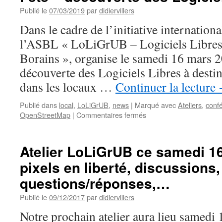
Publié le
07/03/2019
par
didiervillers
Dans le cadre de l’initiative internationa
l’ASBL « LoLiGrUB – Logiciels Libres 
Borains », organise le samedi 16 mars 
découverte des Logiciels Libres à desti
dans les locaux …
Continuer la lecture
Publié dans
local
,
LoLiGrUB
,
news
|
Marqué avec
Ateliers
,
conf
sur
OpenStreetMap
|
Commentaires fermés
Atelier
LoLiGrUB
ce
Atelier LoLiGrUB ce samedi 1
samedi
pixels en liberté, discussions,
16
mars
questions/réponses,…
:
Libre
Publié le
09/12/2017
par
didiervillers
en
Notre prochain atelier aura lieu samedi
Fête