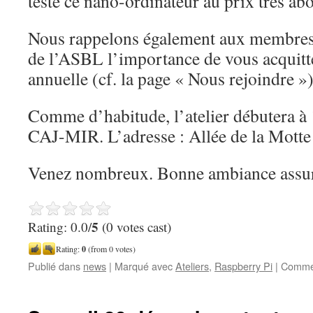
testé ce nano-ordinateur au prix très ab
Nous rappelons également aux membres a
de l’ASBL l’importance de vous acquitte
annuelle (cf. la page « Nous rejoindre »
Comme d’habitude, l’atelier débutera à 
CAJ-MIR. L’adresse : Allée de la Mott
Venez nombreux. Bonne ambiance assur
5
Rating: 0.0/
(0 votes cast)
Rating:
0
(from 0 votes)
Publié dans
news
|
Marqué avec
Ateliers
,
Raspberry Pi
|
Commen