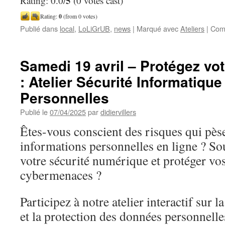
5
Rating: 0.0/
(0 votes cast)
Rating:
0
(from 0 votes)
Publié dans
local
,
LoLiGrUB
,
news
|
Marqué avec
Ateliers
|
Com
Samedi 19 avril – Protégez vo
: Atelier Sécurité Informatiqu
Personnelles
Publié le
07/04/2025
par
didiervillers
Êtes-vous conscient des risques qui pès
informations personnelles en ligne ? So
votre sécurité numérique et protéger vo
cybermenaces ?
Participez à notre atelier interactif sur 
et la protection des données personnelle