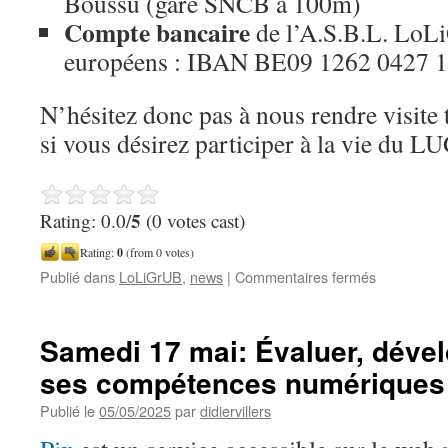
Boussu (gare SNCB à 100m)
Compte bancaire
de l’A.S.B.L. LoL
européens : IBAN BE09 1262 0427
N’hésitez donc pas à nous rendre visite 
si vous désirez participer à la vie du L
5
Rating: 0.0/
(0 votes cast)
Rating:
0
(from 0 votes)
sur
Publié dans
LoLiGrUB
,
news
|
Commentaires fermés
Repas
LoLiGrUB
« pizza
Samedi 17 mai: Évaluer, dévelo
libre »
ses compétences numériques 
ce
17
Publié le
05/05/2025
par
didiervillers
mai
2025