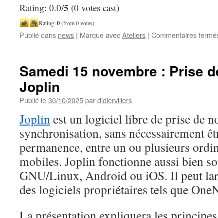
5
Rating: 0.0/
(0 votes cast)
Rating:
0
(from 0 votes)
Publié dans
news
|
Marqué avec
Ateliers
|
Commentaires fermé
Samedi 15 novembre : Prise d
Joplin
Publié le
30/10/2025
par
didiervillers
Joplin
est un logiciel libre de prise de n
synchronisation, sans nécessairement êt
permanence, entre un ou plusieurs ordin
mobiles. Joplin fonctionne aussi bien 
GNU/Linux, Android ou iOS. Il peut la
des logiciels propriétaires tels que One
La présentation expliquera les principes