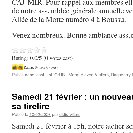
CAJ-MIR. Pour rappel aux membres effec
de notre assemblée générale annuelle ve
Allée de la Motte numéro 4 à Boussu.
Venez nombreux. Bonne ambiance assur
5
Rating: 0.0/
(0 votes cast)
Rating:
0
(from 0 votes)
Publié dans
local
,
LoLiGrUB
|
Marqué avec
Ateliers
,
Raspberry 
Samedi 21 février : un nouve
sa tirelire
Publié le
10/02/2026
par
didiervillers
Samedi 21 février à 15h, notre atelier s