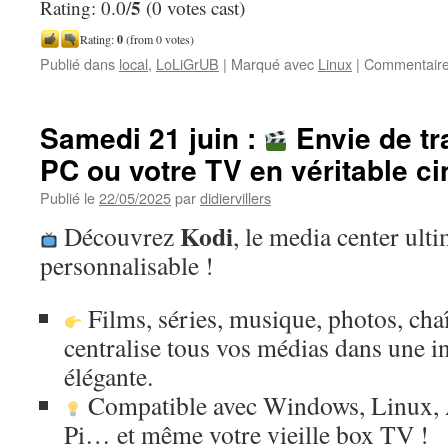
5
Rating: 0.0/
(0 votes cast)
Rating:
0
(from 0 votes)
Publié dans
local
,
LoLiGrUB
|
Marqué avec
Linux
|
Commentaire
Samedi 21 juin :
Envie de tr
PC ou votre TV en véritable 
Publié le
22/05/2025
par
didiervillers
Kodi
Découvrez
, le media center ulti
personnalisable !
Films, séries, musique, photos, c
centralise tous vos médias dans une in
élégante.
Compatible avec Windows, Linux, 
Pi… et même votre vieille box TV !