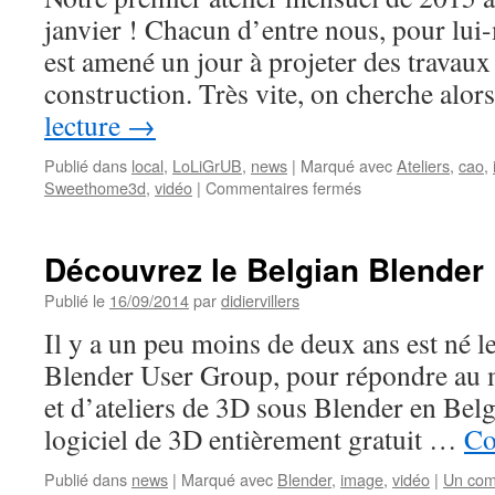
janvier ! Chacun d’entre nous, pour lu
est amené un jour à projeter des travaux
construction. Très vite, on cherche alo
lecture
→
Publié dans
local
,
LoLiGrUB
,
news
|
Marqué avec
Ateliers
,
cao
,
sur
Sweethome3d
,
vidéo
|
Commentaires fermés
Atelier
LoLiGrUB
samedi
Découvrez le Belgian Blender
17
janvier
Publié le
16/09/2014
par
didiervillers
:
Il y a un peu moins de deux ans est né 
Montez
d’un
Blender User Group, pour répondre au
niveau
et d’ateliers de 3D sous Blender en Belg
avec
Sweethome3D
logiciel de 3D entièrement gratuit …
Co
Publié dans
news
|
Marqué avec
Blender
,
image
,
vidéo
|
Un com