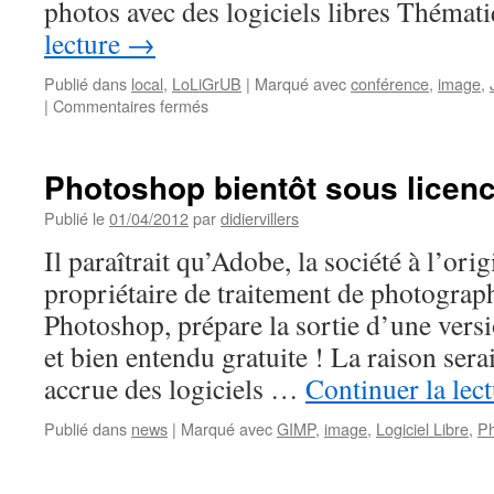
photos avec des logiciels libres Théma
lecture
→
Publié dans
local
,
LoLiGrUB
|
Marqué avec
conférence
,
image
,
sur
|
Commentaires fermés
Jeudi
du
libre
Photoshop bientôt sous licenc
le
21
Publié le
01/04/2012
par
didiervillers
mars
Il paraîtrait qu’Adobe, la société à l’ori
à
Charleroi
propriétaire de traitement de photogra
:
Photoshop, prépare la sortie d’une versi
Traiter
ses
et bien entendu gratuite ! La raison sera
photos
accrue des logiciels …
Continuer la lec
avec
des
Publié dans
news
|
Marqué avec
GIMP
,
image
,
Logiciel Libre
,
P
logiciels
libres