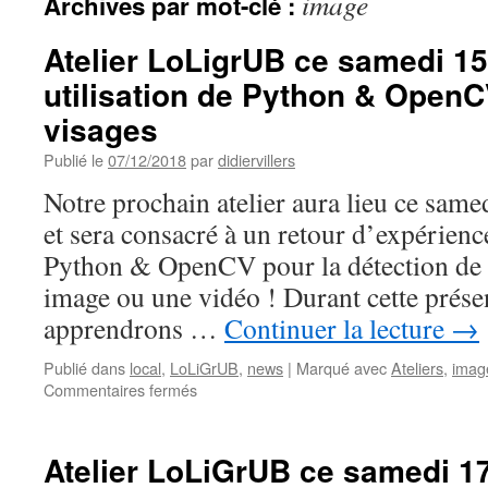
image
Archives par mot-clé :
Atelier LoLigrUB ce samedi 1
utilisation de Python & OpenC
visages
Publié le
07/12/2018
par
didiervillers
Notre prochain atelier aura lieu ce sam
et sera consacré à un retour d’expérience
Python & OpenCV pour la détection de 
image ou une vidéo ! Durant cette prése
apprendrons …
Continuer la lecture
→
Publié dans
local
,
LoLiGrUB
,
news
|
Marqué avec
Ateliers
,
imag
sur
Commentaires fermés
Atelier
LoLigrUB
ce
Atelier LoLiGrUB ce samedi 17
samedi