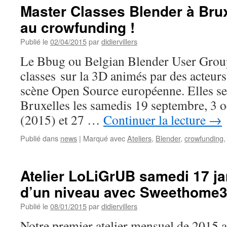
Master Classes Blender à Bruxe
au crowfunding !
Publié le
02/04/2015
par
didiervillers
Le Bbug ou Belgian Blender User Group
classes sur la 3D animés par des acteurs
scène Open Source européenne. Elles se
Bruxelles les samedis 19 septembre, 3 
(2015) et 27 …
Continuer la lecture
→
Publié dans
news
|
Marqué avec
Ateliers
,
Blender
,
crowfunding
Atelier LoLiGrUB samedi 17 ja
d’un niveau avec Sweethome
Publié le
08/01/2015
par
didiervillers
Notre premier atelier mensuel de 2015 a