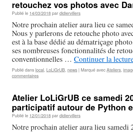
retouchez vos photos avec Da
15
décembre
Publié le
14/03/2018
par
didiervillers
:
utilisation
Notre prochain atelier aura lieu ce sam
de
Nous y parlerons de retouche photo avec
Python
&
est à la base dédié au dématriçage photo
OpenCV
ses nombreuses fonctionnalités de reto
–
détection
conventionnelles …
Continuer la lectur
de
visages
Publié dans
local
,
LoLiGrUB
,
news
|
Marqué avec
Ateliers
,
imag
commentaires
Atelier LoLiGrUB ce samedi 20 
participatif autour de Python
Publié le
12/01/2018
par
didiervillers
Notre prochain atelier aura lieu samedi