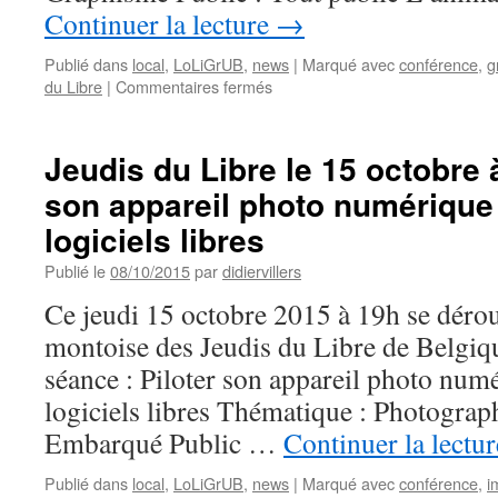
OpenCV
Continuer la lecture
→
Publié dans
local
,
LoLiGrUB
,
news
|
Marqué avec
conférence
,
g
sur
du Libre
|
Commentaires fermés
Jeudis
du
Libre
Jeudis du Libre le 15 octobre 
le
son appareil photo numérique
20
octobre
logiciels libres
à
Mons
Publié le
08/10/2015
par
didiervillers
:
Ce jeudi 15 octobre 2015 à 19h se déro
Le
dessin
montoise des Jeudis du Libre de Belgiqu
vectoriel
séance : Piloter son appareil photo num
avec
Inkscape
logiciels libres Thématique : Photogra
Embarqué Public …
Continuer la lectu
Publié dans
local
,
LoLiGrUB
,
news
|
Marqué avec
conférence
,
i