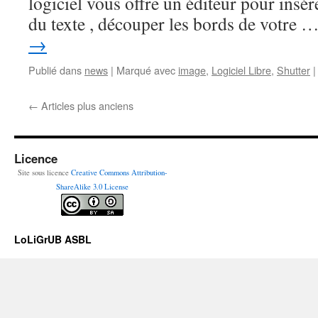
logiciel vous offre un éditeur pour insér
du texte , découper les bords de votre 
→
Publié dans
news
|
Marqué avec
image
,
Logiciel Libre
,
Shutter
|
←
Articles plus anciens
Licence
Site sous licence
Creative Commons Attribution-
ShareAlike 3.0 License
LoLiGrUB ASBL