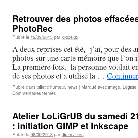
Retrouver des photos effacées
PhotoRec
Publié le
19/09/2013
par
kikibelux
A deux reprises cet été, j’ai, pour des 
photos sur une carte mémoire que l’on 
La première fois, la personne voulait en
de ses photos et a utilisé la …
Continuer
Publié dans
billet d'humeur
,
news
|
Marqué avec
image
,
Logiciel
sur
Commentaires fermés
Retrouver
des
photos
Atelier LoLiGrUB du samedi 2
effacées
: initiation GIMP et Inkscape
par
erreur
Publié le
08/09/2013
par
didiervillers
avec