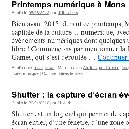
Printemps numérique à Mons
Publié le
05/03/2012
par
didiervillers
Bien avant 2015, durant ce printemps, 
capitale de la culture… numérique, av
évènements numériques dont quelques un
libre ! Commençons par mentionner la
Games, qui s’est déroulée …
Continuer 
Publié dans
local
,
news
|
Marqué avec
Ateliers
,
conférence
,
ima
sur
Libre
,
musique
|
Commentaires fermés
Printemps
numérique
à
Shutter : la capture d’écran é
Mons
Publié le
26/01/2012
par
ThiJurb
Shutter est un logiciel qui permet de ca
écran entier, d’une fenêtre, d’une zone 