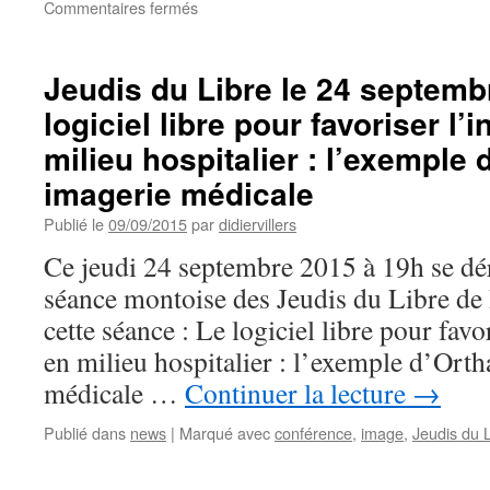
sur
Commentaires fermés
Jeudis
du
Libre
Jeudis du Libre le 24 septemb
le
logiciel libre pour favoriser l’
15
octobre
milieu hospitalier : l’exemple
à
Mons
imagerie médicale
:
Publié le
09/09/2015
par
didiervillers
Piloter
son
Ce jeudi 24 septembre 2015 à 19h se dé
appareil
séance montoise des Jeudis du Libre de 
photo
numérique
cette séance : Le logiciel libre pour favo
avec
en milieu hospitalier : l’exemple d’Ort
des
logiciels
médicale …
Continuer la lecture
→
libres
Publié dans
news
|
Marqué avec
conférence
,
image
,
Jeudis du 