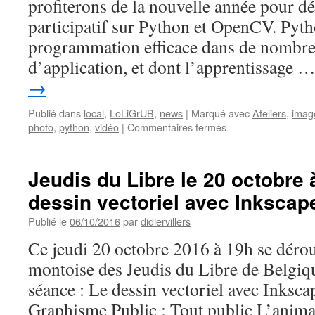
profiterons de la nouvelle année pour d
participatif sur Python et OpenCV. Pyth
programmation efficace dans de nombr
d’application, et dont l’apprentissage 
→
Publié dans
local
,
LoLiGrUB
,
news
|
Marqué avec
Ateliers
,
imag
sur
photo
,
python
,
vidéo
|
Commentaires fermés
Atelier
LoLiGrUB
ce
Jeudis du Libre le 20 octobre 
samedi
dessin vectoriel avec Inkscap
20
janvier
Publié le
06/10/2016
par
didiervillers
:
projet
Ce jeudi 20 octobre 2016 à 19h se déro
participatif
montoise des Jeudis du Libre de Belgiqu
autour
de
séance : Le dessin vectoriel avec Inksc
Python
Graphisme Public : Tout public L’anima
et