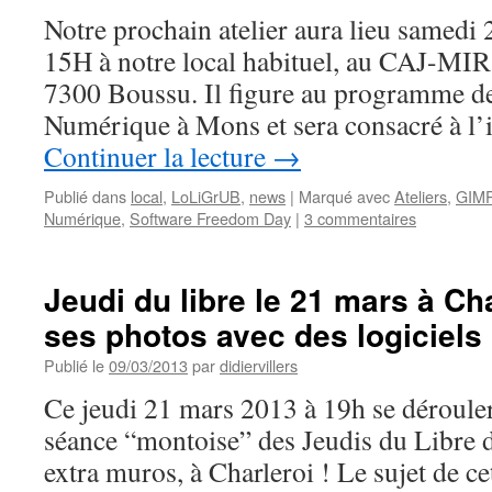
PhotoRec
Notre prochain atelier aura lieu samedi
15H à notre local habituel, au CAJ-MIR
7300 Boussu. Il figure au programme de
Numérique à Mons et sera consacré à l’i
Continuer la lecture
→
Publié dans
local
,
LoLiGrUB
,
news
|
Marqué avec
Ateliers
,
GIM
Numérique
,
Software Freedom Day
|
3 commentaires
Jeudi du libre le 21 mars à Char
ses photos avec des logiciels 
Publié le
09/03/2013
par
didiervillers
Ce jeudi 21 mars 2013 à 19h se dérouler
séance “montoise” des Jeudis du Libre 
extra muros, à Charleroi ! Le sujet de cet