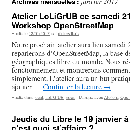
janvier 2017
Archives mensuelles :
Atelier LoLiGrUB ce samedi 21 
Workshop OpenStreetMap
Publié le
13/01/2017
par
didiervillers
Notre prochain atelier aura lieu samedi
reparlerons d’OpenStreetMap, la base d
géographiques libre du monde. Nous r
fonctionnement et montrerons comment
simplement. L’atelier aura un but pratiq
ajouter …
Continuer la lecture
→
Publié dans
local
,
LoLiGrUB
,
news
|
Marqué avec
Ateliers
,
Open
Jeudis du Libre le 19 janvier 
c’est quoi st’affaire ?