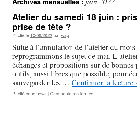
juin 2022
Archives mensuelles :
Atelier du samedi 18 juin : pri
prise de tête ?
Publié le
10/06/2022
par
wap
Suite à l’annulation de l’atelier du mois
reprogrammons le sujet de mai. L’atelier
échanges et propositions sur de bonnes 
outils, aussi libres que possible, pour éc
sauvegarder les …
Continuer la lecture
sur
Publié dans
news
|
Commentaires fermés
Atelier
du
samedi
18
juin
:
prise