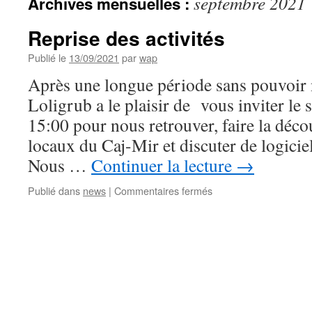
septembre 2021
Archives mensuelles :
Reprise des activités
Publié le
13/09/2021
par
wap
Après une longue période sans pouvoir 
Loligrub a le plaisir de vous inviter le
15:00 pour nous retrouver, faire la déc
locaux du Caj-Mir et discuter de logicie
Nous …
Continuer la lecture
→
sur
Publié dans
news
|
Commentaires fermés
Reprise
des
activités