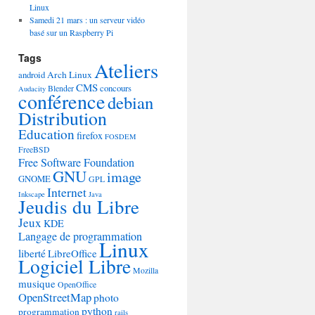
Linux
Samedi 21 mars : un serveur vidéo
basé sur un Raspberry Pi
Tags
Ateliers
android
Arch Linux
CMS
concours
Blender
Audacity
conférence
debian
Distribution
Education
firefox
FOSDEM
FreeBSD
Free Software Foundation
GNU
image
GNOME
GPL
Internet
Inkscape
Java
Jeudis du Libre
Jeux
KDE
Langage de programmation
Linux
liberté
LibreOffice
Logiciel Libre
Mozilla
musique
OpenOffice
OpenStreetMap
photo
python
programmation
rails