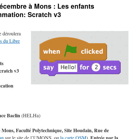
 décembre à Mons : Les enfants
mmation: Scratch v3
e déroulera
s du Libre
ts
cratch v3
cation
ce Baclin
(HELHa)
e Mons, Faculté Polytechnique, Site Houdain, Rue de
Entrée par la
an
sur le site de l’UMONS, ou
la carte OSM
).