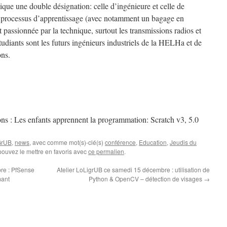
que une double désignation: celle d’ingénieure et celle de
es processus d’apprentissage (avec notamment un bagage en
t passionnée par la technique, surtout les transmissions radios et
étudiants sont les futurs ingénieurs industriels de la HELHa et de
ns.
ons : Les enfants apprennent la programmation: Scratch v3
,
5.0
GrUB
,
news
, avec comme mot(s)-clé(s)
conférence
,
Education
,
Jeudis du
pouvez le mettre en favoris avec
ce permalien
.
re : PfSense
Atelier LoLigrUB ce samedi 15 décembre : utilisation de
mant
Python & OpenCV – détection de visages
→