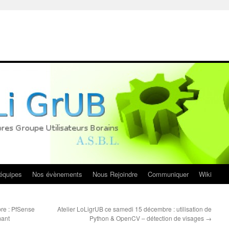
équipes
Nos évènements
Nous Rejoindre
Communiquer
Wiki
re : PfSense
Atelier LoLigrUB ce samedi 15 décembre : utilisation de
mant
Python & OpenCV – détection de visages
→