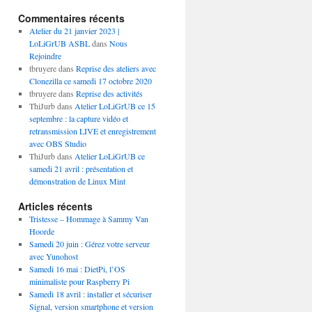
Commentaires récents
Atelier du 21 janvier 2023 |
LoLiGrUB ASBL
dans
Nous
Rejoindre
tbruyere
dans
Reprise des ateliers avec
Clonezilla ce samedi 17 octobre 2020
tbruyere
dans
Reprise des activités
ThiJurb
dans
Atelier LoLiGrUB ce 15
septembre : la capture vidéo et
retransmission LIVE et enregistrement
avec OBS Studio
ThiJurb
dans
Atelier LoLiGrUB ce
samedi 21 avril : présentation et
démonstration de Linux Mint
Articles récents
Tristesse – Hommage à Sammy Van
Hoorde
Samedi 20 juin : Gérez votre serveur
avec Yunohost
Samedi 16 mai : DietPi, l’OS
minimaliste pour Raspberry Pi
Samedi 18 avril : installer et sécuriser
Signal, version smartphone et version