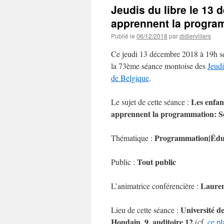
Jeudis du libre le 13
apprennent la progra
Publié le
06/12/2018
par
didiervillers
Ce jeudi 13 décembre 2018 à 19h s
la 73ème séance montoise des
Jeudi
de Belgique
.
Les enfan
Le sujet de cette séance :
apprennent la programmation: S
Programmation|Édu
Thématique :
Tout public
Public :
Lauren
L’animatrice conférencière :
Université d
Lieu de cette séance :
Houdain, 9, auditoire 12
(cf.
ce pl