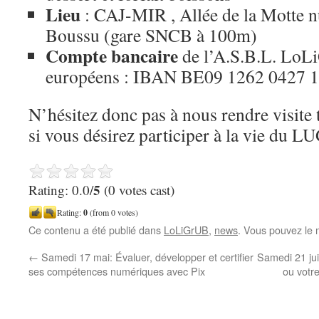
Lieu
: CAJ-MIR , Allée de la Motte 
Boussu (gare SNCB à 100m)
Compte bancaire
de l’A.S.B.L. LoL
européens : IBAN BE09 1262 0427
N’hésitez donc pas à nous rendre visite 
si vous désirez participer à la vie du L
5
Rating: 0.0/
(0 votes cast)
Rating:
0
(from 0 votes)
Ce contenu a été publié dans
LoLiGrUB
,
news
. Vous pouvez le 
←
Samedi 17 mai: Évaluer, développer et certifier
Samedi 21 ju
ses compétences numériques avec Pix
ou votr